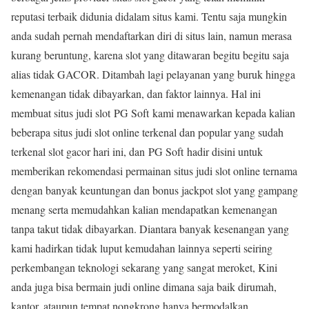
reputasi terbaik didunia didalam situs kami. Tentu saja mungkin
anda sudah pernah mendaftarkan diri di situs lain, namun merasa
kurang beruntung, karena slot yang ditawaran begitu begitu saja
alias tidak GACOR. Ditambah lagi pelayanan yang buruk hingga
kemenangan tidak dibayarkan, dan faktor lainnya. Hal ini
membuat situs judi slot PG Soft kami menawarkan kepada kalian
beberapa situs judi slot online terkenal dan popular yang sudah
terkenal slot gacor hari ini, dan PG Soft hadir disini untuk
memberikan rekomendasi permainan situs judi slot online ternama
dengan banyak keuntungan dan bonus jackpot slot yang gampang
menang serta memudahkan kalian mendapatkan kemenangan
tanpa takut tidak dibayarkan. Diantara banyak kesenangan yang
kami hadirkan tidak luput kemudahan lainnya seperti seiring
perkembangan teknologi sekarang yang sangat meroket, Kini
anda juga bisa bermain judi online dimana saja baik dirumah,
kantor, ataupun tempat nongkrong hanya bermodalkan