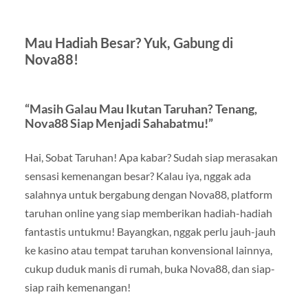
Mau Hadiah Besar? Yuk, Gabung di
Nova88!
“Masih Galau Mau Ikutan Taruhan? Tenang,
Nova88 Siap Menjadi Sahabatmu!”
Hai, Sobat Taruhan! Apa kabar? Sudah siap merasakan
sensasi kemenangan besar? Kalau iya, nggak ada
salahnya untuk bergabung dengan Nova88, platform
taruhan online yang siap memberikan hadiah-hadiah
fantastis untukmu! Bayangkan, nggak perlu jauh-jauh
ke kasino atau tempat taruhan konvensional lainnya,
cukup duduk manis di rumah, buka Nova88, dan siap-
siap raih kemenangan!