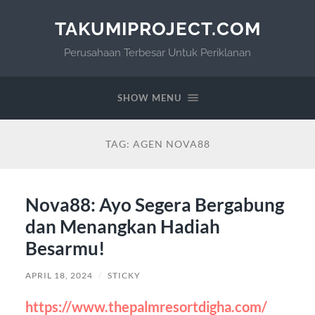
TAKUMIPROJECT.COM
Perusahaan Terbesar Untuk Periklanan
SHOW MENU
TAG:
AGEN NOVA88
Nova88: Ayo Segera Bergabung
dan Menangkan Hadiah
Besarmu!
APRIL 18, 2024
/
STICKY
https://www.thepalmresortdigha.com/