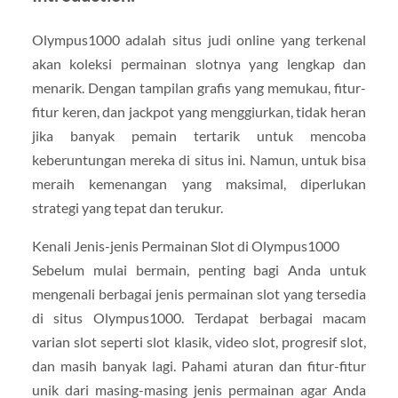
Olympus1000 adalah situs judi online yang terkenal
akan koleksi permainan slotnya yang lengkap dan
menarik. Dengan tampilan grafis yang memukau, fitur-
fitur keren, dan jackpot yang menggiurkan, tidak heran
jika banyak pemain tertarik untuk mencoba
keberuntungan mereka di situs ini. Namun, untuk bisa
meraih kemenangan yang maksimal, diperlukan
strategi yang tepat dan terukur.
Kenali Jenis-jenis Permainan Slot di Olympus1000
Sebelum mulai bermain, penting bagi Anda untuk
mengenali berbagai jenis permainan slot yang tersedia
di situs Olympus1000. Terdapat berbagai macam
varian slot seperti slot klasik, video slot, progresif slot,
dan masih banyak lagi. Pahami aturan dan fitur-fitur
unik dari masing-masing jenis permainan agar Anda