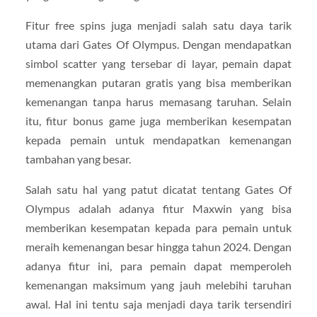
Fitur free spins juga menjadi salah satu daya tarik
utama dari Gates Of Olympus. Dengan mendapatkan
simbol scatter yang tersebar di layar, pemain dapat
memenangkan putaran gratis yang bisa memberikan
kemenangan tanpa harus memasang taruhan. Selain
itu, fitur bonus game juga memberikan kesempatan
kepada pemain untuk mendapatkan kemenangan
tambahan yang besar.
Salah satu hal yang patut dicatat tentang Gates Of
Olympus adalah adanya fitur Maxwin yang bisa
memberikan kesempatan kepada para pemain untuk
meraih kemenangan besar hingga tahun 2024. Dengan
adanya fitur ini, para pemain dapat memperoleh
kemenangan maksimum yang jauh melebihi taruhan
awal. Hal ini tentu saja menjadi daya tarik tersendiri