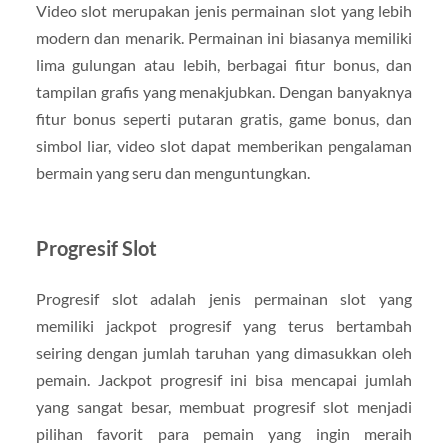
Video slot merupakan jenis permainan slot yang lebih
modern dan menarik. Permainan ini biasanya memiliki
lima gulungan atau lebih, berbagai fitur bonus, dan
tampilan grafis yang menakjubkan. Dengan banyaknya
fitur bonus seperti putaran gratis, game bonus, dan
simbol liar, video slot dapat memberikan pengalaman
bermain yang seru dan menguntungkan.
Progresif Slot
Progresif slot adalah jenis permainan slot yang
memiliki jackpot progresif yang terus bertambah
seiring dengan jumlah taruhan yang dimasukkan oleh
pemain. Jackpot progresif ini bisa mencapai jumlah
yang sangat besar, membuat progresif slot menjadi
pilihan favorit para pemain yang ingin meraih