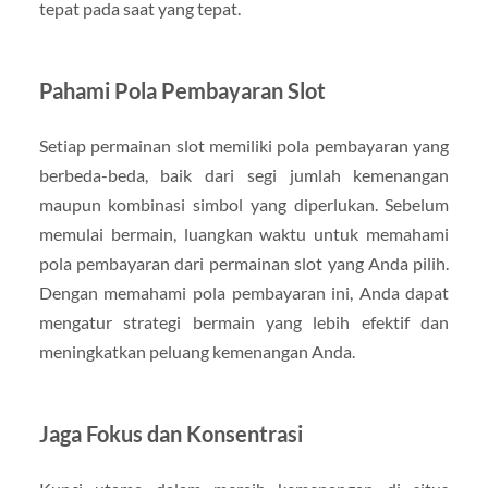
tepat pada saat yang tepat.
Pahami Pola Pembayaran Slot
Setiap permainan slot memiliki pola pembayaran yang
berbeda-beda, baik dari segi jumlah kemenangan
maupun kombinasi simbol yang diperlukan. Sebelum
memulai bermain, luangkan waktu untuk memahami
pola pembayaran dari permainan slot yang Anda pilih.
Dengan memahami pola pembayaran ini, Anda dapat
mengatur strategi bermain yang lebih efektif dan
meningkatkan peluang kemenangan Anda.
Jaga Fokus dan Konsentrasi