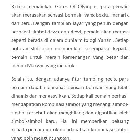
Ketika memainkan Gates Of Olympus, para pemain
akan merasakan sensasi bermain yang begitu menarik
dan seru. Dengan tampilan layar yang penuh dengan
berbagai simbol dewa dan dewi, pemain akan merasa
seperti berada di dalam dunia mitologi Yunani. Setiap
putaran slot akan memberikan kesempatan kepada
pemain untuk meraih kemenangan yang besar dan
meraih Maxwin yang menarik.
Selain itu, dengan adanya fitur tumbling reels, para
pemain dapat menikmati sensasi bermain yang lebih
dinamis dan mengasyikkan. Setiap kali pemain berhasil
mendapatkan kombinasi simbol yang menang, simbol-
simbol tersebut akan menghilang dan digantikan oleh
simbol-simbol baru. Hal ini memberikan peluang
kepada pemain untuk mendapatkan kombinasi simbol
yang lebih menguntungkan.