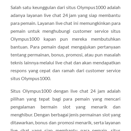
Salah satu keunggulan dari situs Olympus1000 adalah
adanya layanan live chat 24 jam yang siap membantu
para pemain. Layanan live chat ini memungkinkan para
pemain untuk menghubungi customer service situs
Olympus1000 kapan pun mereka membutuhkan
bantuan. Para pemain dapat mengajukan pertanyaan
tentang permainan, bonus, promosi, atau pun masalah
teknis lainnya melalui live chat dan akan mendapatkan
respons yang cepat dan ramah dari customer service
situs Olympus1000.
Situs Olympus1000 dengan live chat 24 jam adalah
pilihan yang tepat bagi para pemain yang mencari
pengalaman bermain slot yang menarik dan
menghibur. Dengan berbagai jenis permainan slot yang
ditawarkan, bonus dan promosi menarik, serta layanan
live chat yang siap membantu para pemain, situs