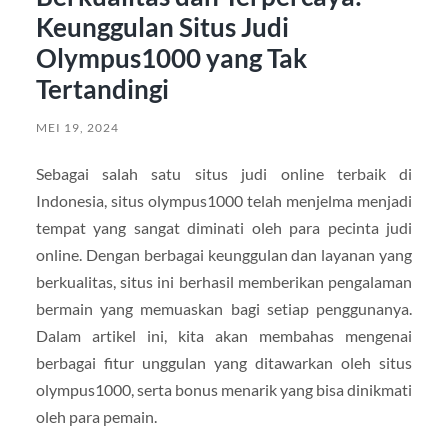
Keunggulan Situs Judi
Olympus1000 yang Tak
Tertandingi
MEI 19, 2024
Sebagai salah satu situs judi online terbaik di
Indonesia, situs olympus1000 telah menjelma menjadi
tempat yang sangat diminati oleh para pecinta judi
online. Dengan berbagai keunggulan dan layanan yang
berkualitas, situs ini berhasil memberikan pengalaman
bermain yang memuaskan bagi setiap penggunanya.
Dalam artikel ini, kita akan membahas mengenai
berbagai fitur unggulan yang ditawarkan oleh situs
olympus1000, serta bonus menarik yang bisa dinikmati
oleh para pemain.