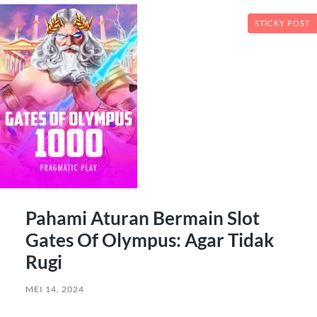
STICKY POST
Pahami Aturan Bermain Slot
Gates Of Olympus: Agar Tidak
Rugi
MEI 14, 2024