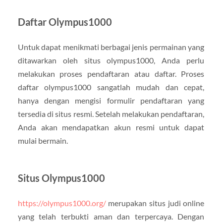
Daftar Olympus1000
Untuk dapat menikmati berbagai jenis permainan yang
ditawarkan oleh situs olympus1000, Anda perlu
melakukan proses pendaftaran atau daftar. Proses
daftar olympus1000 sangatlah mudah dan cepat,
hanya dengan mengisi formulir pendaftaran yang
tersedia di situs resmi. Setelah melakukan pendaftaran,
Anda akan mendapatkan akun resmi untuk dapat
mulai bermain.
Situs Olympus1000
https://olympus1000.org/
merupakan situs judi online
yang telah terbukti aman dan terpercaya. Dengan