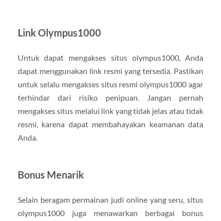
Link Olympus1000
Untuk dapat mengakses situs olympus1000, Anda
dapat menggunakan link resmi yang tersedia. Pastikan
untuk selalu mengakses situs resmi olympus1000 agar
terhindar dari risiko penipuan. Jangan pernah
mengakses situs melalui link yang tidak jelas atau tidak
resmi, karena dapat membahayakan keamanan data
Anda.
Bonus Menarik
Selain beragam permainan judi online yang seru, situs
olympus1000 juga menawarkan berbagai bonus