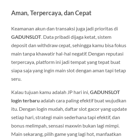
Aman, Terpercaya, dan Cepat
Keamanan akun dan transaksi juga jadi prioritas di
GADUNSLOT
. Data pribadi dijaga ketat, sistem
deposit dan withdraw cepat, sehingga kamu bisa fokus
main tanpa khawatir hal-hal negatif. Dengan reputasi
terpercaya, platform ini jadi tempat yang tepat buat
siapa saja yang ingin main slot dengan aman tapi tetap
seru.
Kalau tujuan kamu adalah JP hari ini,
GADUNSLOT
login terbaru
adalah cara paling efektif buat wujudkan
itu. Dengan login mudah, daftar slot gacor yang update
setiap hari, strategi main sederhana tapi efektif, dan
bonus melimpah, sensasi maxwin bukan lagi mimpi.
Main sekarang, pilih game yang lagi hot, manfaatkan