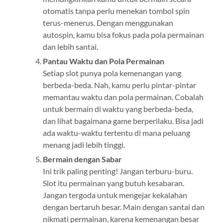
otomatis tanpa perlu menekan tombol spin
terus-menerus. Dengan menggunakan
autospin, kamu bisa fokus pada pola permainan
dan lebih santai.
Pantau Waktu dan Pola Permainan
Setiap slot punya pola kemenangan yang
berbeda-beda. Nah, kamu perlu pintar-pintar
memantau waktu dan pola permainan. Cobalah
untuk bermain di waktu yang berbeda-beda,
dan lihat bagaimana game berperilaku. Bisa jadi
ada waktu-waktu tertentu di mana peluang
menang jadi lebih tinggi.
Bermain dengan Sabar
Ini trik paling penting! Jangan terburu-buru.
Slot itu permainan yang butuh kesabaran.
Jangan tergoda untuk mengejar kekalahan
dengan bertaruh besar. Main dengan santai dan
nikmati permainan, karena kemenangan besar