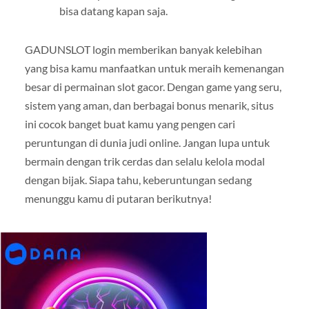
bisa datang kapan saja.
GADUNSLOT login memberikan banyak kelebihan
yang bisa kamu manfaatkan untuk meraih kemenangan
besar di permainan slot gacor. Dengan game yang seru,
sistem yang aman, dan berbagai bonus menarik, situs
ini cocok banget buat kamu yang pengen cari
peruntungan di dunia judi online. Jangan lupa untuk
bermain dengan trik cerdas dan selalu kelola modal
dengan bijak. Siapa tahu, keberuntungan sedang
menunggu kamu di putaran berikutnya!