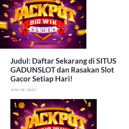
Judul: Daftar Sekarang di SITUS
GADUNSLOT dan Rasakan Slot
Gacor Setiap Hari!
JUNI 18, 2025