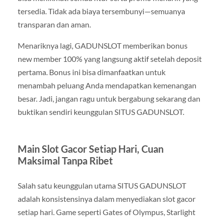
tersedia. Tidak ada biaya tersembunyi—semuanya
transparan dan aman.
Menariknya lagi, GADUNSLOT memberikan bonus
new member 100% yang langsung aktif setelah deposit
pertama. Bonus ini bisa dimanfaatkan untuk
menambah peluang Anda mendapatkan kemenangan
besar. Jadi, jangan ragu untuk bergabung sekarang dan
buktikan sendiri keunggulan SITUS GADUNSLOT.
Main Slot Gacor Setiap Hari, Cuan
Maksimal Tanpa Ribet
Salah satu keunggulan utama SITUS GADUNSLOT
adalah konsistensinya dalam menyediakan slot gacor
setiap hari. Game seperti Gates of Olympus, Starlight