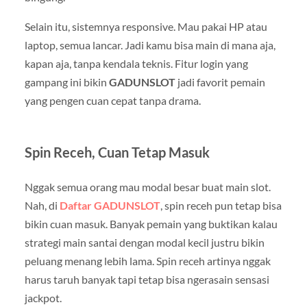
Selain itu, sistemnya responsive. Mau pakai HP atau
laptop, semua lancar. Jadi kamu bisa main di mana aja,
kapan aja, tanpa kendala teknis. Fitur login yang
gampang ini bikin
GADUNSLOT
jadi favorit pemain
yang pengen cuan cepat tanpa drama.
Spin Receh, Cuan Tetap Masuk
Nggak semua orang mau modal besar buat main slot.
Nah, di
Daftar GADUNSLOT
, spin receh pun tetap bisa
bikin cuan masuk. Banyak pemain yang buktikan kalau
strategi main santai dengan modal kecil justru bikin
peluang menang lebih lama. Spin receh artinya nggak
harus taruh banyak tapi tetap bisa ngerasain sensasi
jackpot.