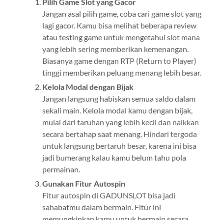
Pilih Game Slot yang Gacor
Jangan asal pilih game, coba cari game slot yang
lagi gacor. Kamu bisa melihat beberapa review
atau testing game untuk mengetahui slot mana
yang lebih sering memberikan kemenangan.
Biasanya game dengan RTP (Return to Player)
tinggi memberikan peluang menang lebih besar.
Kelola Modal dengan Bijak
Jangan langsung habiskan semua saldo dalam
sekali main. Kelola modal kamu dengan bijak,
mulai dari taruhan yang lebih kecil dan naikkan
secara bertahap saat menang. Hindari tergoda
untuk langsung bertaruh besar, karena ini bisa
jadi bumerang kalau kamu belum tahu pola
permainan.
Gunakan Fitur Autospin
Fitur autospin di GADUNSLOT bisa jadi
sahabatmu dalam bermain. Fitur ini
memungkinkan kamu untuk bermain secara