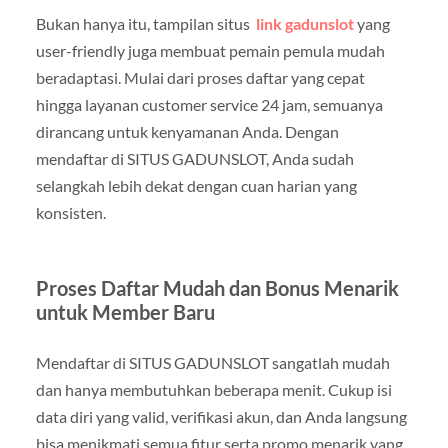
Bukan hanya itu, tampilan situs
link gadunslot
yang
user-friendly juga membuat pemain pemula mudah
beradaptasi. Mulai dari proses daftar yang cepat
hingga layanan customer service 24 jam, semuanya
dirancang untuk kenyamanan Anda. Dengan
mendaftar di SITUS GADUNSLOT, Anda sudah
selangkah lebih dekat dengan cuan harian yang
konsisten.
Proses Daftar Mudah dan Bonus Menarik
untuk Member Baru
Mendaftar di SITUS GADUNSLOT sangatlah mudah
dan hanya membutuhkan beberapa menit. Cukup isi
data diri yang valid, verifikasi akun, dan Anda langsung
bisa menikmati semua fitur serta promo menarik yang