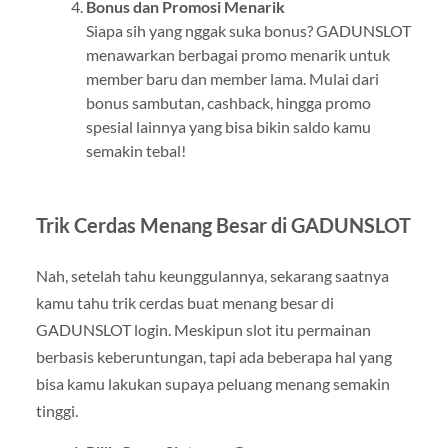
Bonus dan Promosi Menarik
Siapa sih yang nggak suka bonus? GADUNSLOT
menawarkan berbagai promo menarik untuk
member baru dan member lama. Mulai dari
bonus sambutan, cashback, hingga promo
spesial lainnya yang bisa bikin saldo kamu
semakin tebal!
Trik Cerdas Menang Besar di GADUNSLOT
Nah, setelah tahu keunggulannya, sekarang saatnya
kamu tahu trik cerdas buat menang besar di
GADUNSLOT login. Meskipun slot itu permainan
berbasis keberuntungan, tapi ada beberapa hal yang
bisa kamu lakukan supaya peluang menang semakin
tinggi.