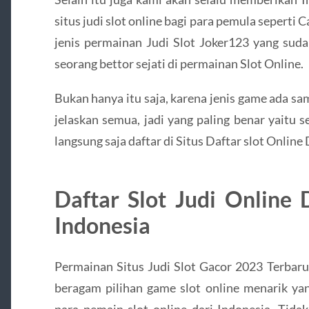
situs judi slot online bagi para pemula sepert
jenis permainan Judi Slot Joker123 yang sud
seorang bettor sejati di permainan Slot Online.
Bukan hanya itu saja, karena jenis game ada sa
jelaskan semua, jadi yang paling benar yaitu s
langsung saja daftar di Situs Daftar slot Onlin
Daftar Slot Judi Online 
Indonesia
Permainan Situs Judi Slot Gacor 2023 Terbar
beragam pilihan game slot online menarik ya
para pemain slot online dari Indonesia. Tid