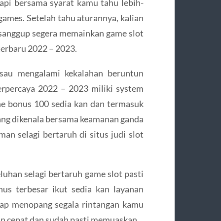
pi bersama syarat kamu tahu lebih-
 games. Setelah tahu aturannya, kalian
 sanggup segera memainkan game slot
 terbaru 2022 – 2023.
risau mengalami kekalahan beruntun
terpercaya 2022 – 2023 miliki system
line bonus 100 sedia kan dan termasuk
yang dikenala bersama keamanan ganda
an selagi bertaruh di situs judi slot
uhan selagi bertaruh game slot pasti
us terbesar ikut sedia kan layanan
iap menopang segala rintangan kamu
an cepat dan sudah pasti memuaskan.