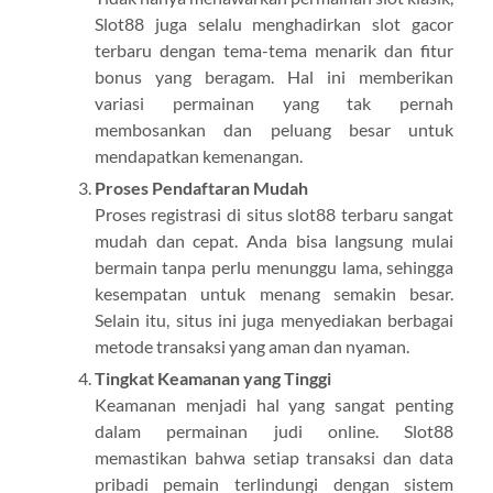
Slot88 juga selalu menghadirkan slot gacor
terbaru dengan tema-tema menarik dan fitur
bonus yang beragam. Hal ini memberikan
variasi permainan yang tak pernah
membosankan dan peluang besar untuk
mendapatkan kemenangan.
Proses Pendaftaran Mudah
Proses registrasi di situs slot88 terbaru sangat
mudah dan cepat. Anda bisa langsung mulai
bermain tanpa perlu menunggu lama, sehingga
kesempatan untuk menang semakin besar.
Selain itu, situs ini juga menyediakan berbagai
metode transaksi yang aman dan nyaman.
Tingkat Keamanan yang Tinggi
Keamanan menjadi hal yang sangat penting
dalam permainan judi online. Slot88
memastikan bahwa setiap transaksi dan data
pribadi pemain terlindungi dengan sistem