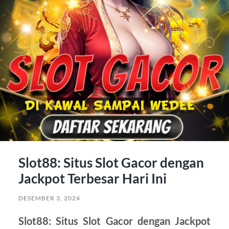
Slot88: Situs Slot Gacor dengan
Jackpot Terbesar Hari Ini
DESEMBER 3, 2024
Slot88: Situs Slot Gacor dengan Jackpot