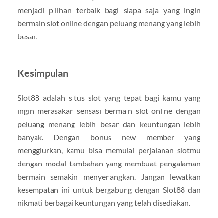
menjadi pilihan terbaik bagi siapa saja yang ingin
bermain slot online dengan peluang menang yang lebih
besar.
Kesimpulan
Slot88 adalah situs slot yang tepat bagi kamu yang
ingin merasakan sensasi bermain slot online dengan
peluang menang lebih besar dan keuntungan lebih
banyak. Dengan bonus new member yang
menggiurkan, kamu bisa memulai perjalanan slotmu
dengan modal tambahan yang membuat pengalaman
bermain semakin menyenangkan. Jangan lewatkan
kesempatan ini untuk bergabung dengan Slot88 dan
nikmati berbagai keuntungan yang telah disediakan.