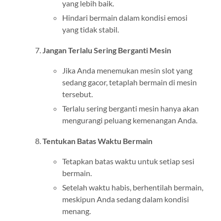
yang lebih baik.
Hindari bermain dalam kondisi emosi
yang tidak stabil.
Jangan Terlalu Sering Berganti Mesin
Jika Anda menemukan mesin slot yang
sedang gacor, tetaplah bermain di mesin
tersebut.
Terlalu sering berganti mesin hanya akan
mengurangi peluang kemenangan Anda.
Tentukan Batas Waktu Bermain
Tetapkan batas waktu untuk setiap sesi
bermain.
Setelah waktu habis, berhentilah bermain,
meskipun Anda sedang dalam kondisi
menang.