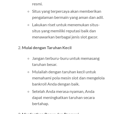
resmi.
Situs yang terpercaya akan memberikan
pengalaman bermain yang aman dan adil.
Lakukan riset untuk menemukan situs-
situs yang memiliki reputasi baik dan
menawarkan berbagai jenis slot gacor.
Mulai dengan Taruhan Kecil
Jangan terburu-buru untuk memasang
taruhan besar.
Mulailah dengan taruhan kecil untuk
memahami pola mesin slot dan mengelola
bankroll Anda dengan baik.
Setelah Anda merasa nyaman, Anda
dapat meningkatkan taruhan secara
bertahap.