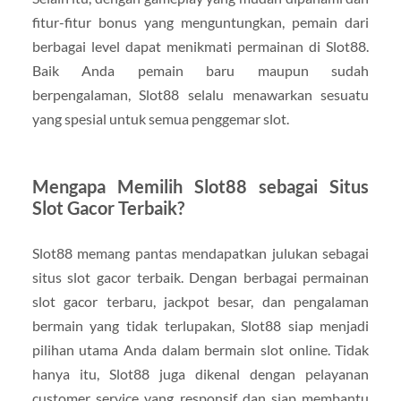
fitur-fitur bonus yang menguntungkan, pemain dari
berbagai level dapat menikmati permainan di Slot88.
Baik Anda pemain baru maupun sudah
berpengalaman, Slot88 selalu menawarkan sesuatu
yang spesial untuk semua penggemar slot.
Mengapa Memilih Slot88 sebagai Situs
Slot Gacor Terbaik?
Slot88 memang pantas mendapatkan julukan sebagai
situs slot gacor terbaik. Dengan berbagai permainan
slot gacor terbaru, jackpot besar, dan pengalaman
bermain yang tidak terlupakan, Slot88 siap menjadi
pilihan utama Anda dalam bermain slot online. Tidak
hanya itu, Slot88 juga dikenal dengan pelayanan
customer service yang responsif dan siap membantu