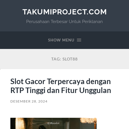
TAKUMIPROJECT.COM
Perusahaan Terbesar Untuk Periklanan
SHOW MENU
TAG:
SLOT88
Slot Gacor Terpercaya dengan
RTP Tinggi dan Fitur Unggulan
DESEMBER 28, 2024