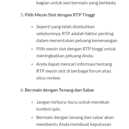
bagian untuk sesi bermain yang berbeda.
Pilih Mesin Slot dengan RTP Tinggi
Seperti yang telah disebutkan
sebelumnya, RTP adalah faktor penting
dalam menentukan peluang kemenangan.
Pilih mesin slot dengan RTP tinggi untuk
meningkatkan peluang Anda.
Anda dapat mencari informasi tentang
RTP mesin slot di berbagai forum atau
situs review.
Bermain dengan Tenang dan Sabar
Jangan terburu-buru untuk menekan
tombol spin.
Bermain dengan tenang dan sabar akan
membantu Anda membuat keputusan