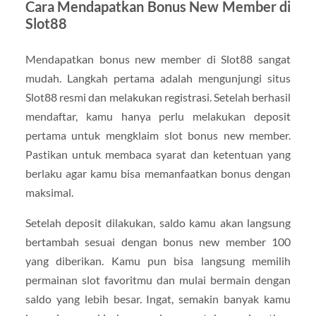
Cara Mendapatkan Bonus New Member di
Slot88
Mendapatkan bonus new member di Slot88 sangat
mudah. Langkah pertama adalah mengunjungi situs
Slot88 resmi dan melakukan registrasi. Setelah berhasil
mendaftar, kamu hanya perlu melakukan deposit
pertama untuk mengklaim slot bonus new member.
Pastikan untuk membaca syarat dan ketentuan yang
berlaku agar kamu bisa memanfaatkan bonus dengan
maksimal.
Setelah deposit dilakukan, saldo kamu akan langsung
bertambah sesuai dengan bonus new member 100
yang diberikan. Kamu pun bisa langsung memilih
permainan slot favoritmu dan mulai bermain dengan
saldo yang lebih besar. Ingat, semakin banyak kamu