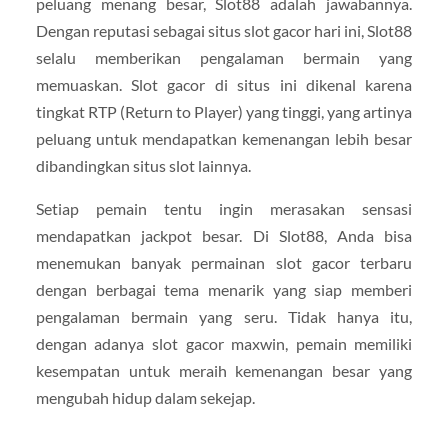
peluang menang besar, Slot88 adalah jawabannya.
Dengan reputasi sebagai situs slot gacor hari ini, Slot88
selalu memberikan pengalaman bermain yang
memuaskan. Slot gacor di situs ini dikenal karena
tingkat RTP (Return to Player) yang tinggi, yang artinya
peluang untuk mendapatkan kemenangan lebih besar
dibandingkan situs slot lainnya.
Setiap pemain tentu ingin merasakan sensasi
mendapatkan jackpot besar. Di Slot88, Anda bisa
menemukan banyak permainan slot gacor terbaru
dengan berbagai tema menarik yang siap memberi
pengalaman bermain yang seru. Tidak hanya itu,
dengan adanya slot gacor maxwin, pemain memiliki
kesempatan untuk meraih kemenangan besar yang
mengubah hidup dalam sekejap.