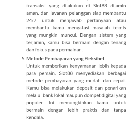
transaksi yang dilakukan di Slot88 dijamin
aman, dan layanan pelanggan siap membantu
24/7 untuk menjawab pertanyaan atau
membantu kamu mengatasi masalah teknis
yang mungkin muncul. Dengan sistem yang
terjamin, kamu bisa bermain dengan tenang
dan fokus pada permainan.
Metode Pembayaran yang Fleksibel
Untuk memberikan kenyamanan lebih kepada
para pemain, Slot88 menyediakan berbagai
metode pembayaran yang mudah dan cepat.
Kamu bisa melakukan deposit dan penarikan
melalui bank lokal maupun dompet digital yang
populer. Ini memungkinkan kamu untuk
bermain dengan lebih praktis dan tanpa
kendala.