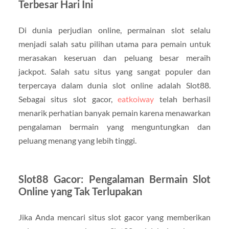
Terbesar Hari Ini
Di dunia perjudian online, permainan slot selalu
menjadi salah satu pilihan utama para pemain untuk
merasakan keseruan dan peluang besar meraih
jackpot. Salah satu situs yang sangat populer dan
terpercaya dalam dunia slot online adalah Slot88.
Sebagai situs slot gacor,
eatkoiway
telah berhasil
menarik perhatian banyak pemain karena menawarkan
pengalaman bermain yang menguntungkan dan
peluang menang yang lebih tinggi.
Slot88 Gacor: Pengalaman Bermain Slot
Online yang Tak Terlupakan
Jika Anda mencari situs slot gacor yang memberikan