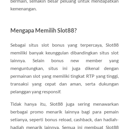
bermain, semakin besar peluang untuk mendapatkan
kemenangan.
Mengapa Memilih Slot88?
Sebagai situs slot bonus yang terpercaya, Slot88
memiliki banyak keunggulan dibandingkan situs slot
lainnya. Selain bonus new member yang
menguntungkan, situs ini juga dikenal dengan
permainan slot yang memiliki tingkat RTP yang tinggi,
transaksi yang cepat dan aman, serta dukungan
pelanggan yang responsif.
Tidak hanya itu, Slot88 juga sering menawarkan
berbagai promo menarik lainnya bagi para pemain
setianya, seperti bonus reload, cashback, dan hadiah-
hadiah menarik lainnya. Semua ini membuat Slot88