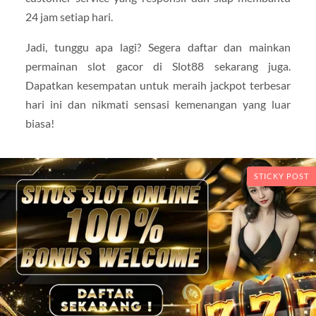
24 jam setiap hari.
Jadi, tunggu apa lagi? Segera daftar dan mainkan
permainan slot gacor di Slot88 sekarang juga.
Dapatkan kesempatan untuk meraih jackpot terbesar
hari ini dan nikmati sensasi kemenangan yang luar
biasa!
STICKY POST