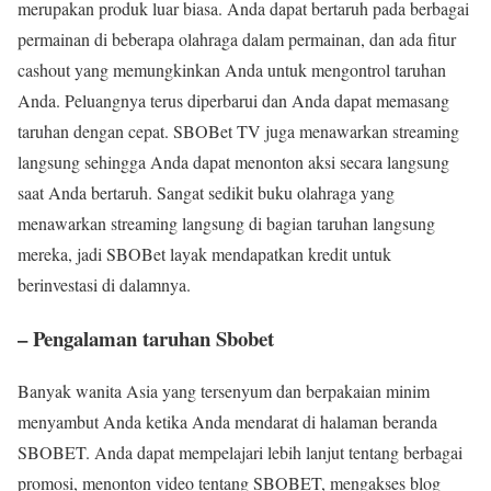
merupakan produk luar biasa. Anda dapat bertaruh pada berbagai
permainan di beberapa olahraga dalam permainan, dan ada fitur
cashout yang memungkinkan Anda untuk mengontrol taruhan
Anda. Peluangnya terus diperbarui dan Anda dapat memasang
taruhan dengan cepat. SBOBet TV juga menawarkan streaming
langsung sehingga Anda dapat menonton aksi secara langsung
saat Anda bertaruh. Sangat sedikit buku olahraga yang
menawarkan streaming langsung di bagian taruhan langsung
mereka, jadi SBOBet layak mendapatkan kredit untuk
berinvestasi di dalamnya.
– Pengalaman taruhan Sbobet
Banyak wanita Asia yang tersenyum dan berpakaian minim
menyambut Anda ketika Anda mendarat di halaman beranda
SBOBET. Anda dapat mempelajari lebih lanjut tentang berbagai
promosi, menonton video tentang SBOBET, mengakses blog