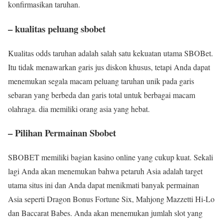
konfirmasikan taruhan.
– kualitas peluang sbobet
Kualitas odds taruhan adalah salah satu kekuatan utama SBOBet.
Itu tidak menawarkan garis jus diskon khusus, tetapi Anda dapat
menemukan segala macam peluang taruhan unik pada garis
sebaran yang berbeda dan garis total untuk berbagai macam
olahraga. dia memiliki orang asia yang hebat.
– Pilihan Permainan Sbobet
SBOBET memiliki bagian kasino online yang cukup kuat. Sekali
lagi Anda akan menemukan bahwa petaruh Asia adalah target
utama situs ini dan Anda dapat menikmati banyak permainan
Asia seperti Dragon Bonus Fortune Six, Mahjong Mazzetti Hi-Lo
dan Baccarat Babes. Anda akan menemukan jumlah slot yang