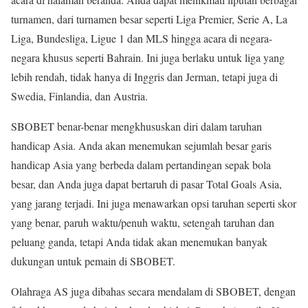
turnamen, dari turnamen besar seperti Liga Premier, Serie A, La
Liga, Bundesliga, Ligue 1 dan MLS hingga acara di negara-
negara khusus seperti Bahrain. Ini juga berlaku untuk liga yang
lebih rendah, tidak hanya di Inggris dan Jerman, tetapi juga di
Swedia, Finlandia, dan Austria.
SBOBET benar-benar mengkhususkan diri dalam taruhan
handicap Asia. Anda akan menemukan sejumlah besar garis
handicap Asia yang berbeda dalam pertandingan sepak bola
besar, dan Anda juga dapat bertaruh di pasar Total Goals Asia,
yang jarang terjadi. Ini juga menawarkan opsi taruhan seperti skor
yang benar, paruh waktu/penuh waktu, setengah taruhan dan
peluang ganda, tetapi Anda tidak akan menemukan banyak
dukungan untuk pemain di SBOBET.
Olahraga AS juga dibahas secara mendalam di SBOBET, dengan