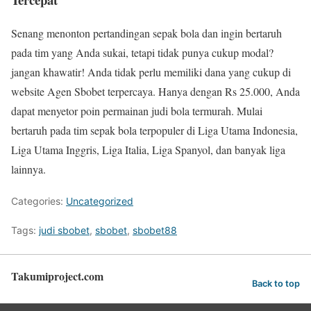
Senang menonton pertandingan sepak bola dan ingin bertaruh
pada tim yang Anda sukai, tetapi tidak punya cukup modal?
jangan khawatir! Anda tidak perlu memiliki dana yang cukup di
website Agen Sbobet terpercaya. Hanya dengan Rs 25.000, Anda
dapat menyetor poin permainan judi bola termurah. Mulai
bertaruh pada tim sepak bola terpopuler di Liga Utama Indonesia,
Liga Utama Inggris, Liga Italia, Liga Spanyol, dan banyak liga
lainnya.
Categories:
Uncategorized
Tags:
judi sbobet
,
sbobet
,
sbobet88
Takumiproject.com
Back to top