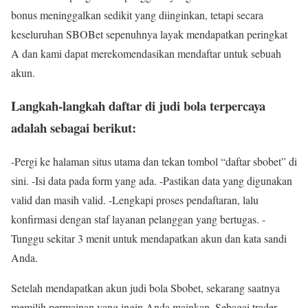
bonus meninggalkan sedikit yang diinginkan, tetapi secara
keseluruhan SBOBet sepenuhnya layak mendapatkan peringkat
A dan kami dapat merekomendasikan mendaftar untuk sebuah
akun.
Langkah-langkah daftar di judi bola terpercaya
adalah sebagai berikut:
-Pergi ke halaman situs utama dan tekan tombol “daftar sbobet” di
sini. -Isi data pada form yang ada. -Pastikan data yang digunakan
valid dan masih valid. -Lengkapi proses pendaftaran, lalu
konfirmasi dengan staf layanan pelanggan yang bertugas. -
Tunggu sekitar 3 menit untuk mendapatkan akun dan kata sandi
Anda.
Setelah mendapatkan akun judi bola Sbobet, sekarang saatnya
memilih permainan yang ingin Anda mainkan. Sebagai trader