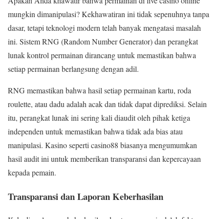
Apakah Anda khawatir bahwa permainan di live casino online
mungkin dimanipulasi? Kekhawatiran ini tidak sepenuhnya tanpa
dasar, tetapi teknologi modern telah banyak mengatasi masalah
ini. Sistem RNG (Random Number Generator) dan perangkat
lunak kontrol permainan dirancang untuk memastikan bahwa
setiap permainan berlangsung dengan adil.
RNG memastikan bahwa hasil setiap permainan kartu, roda
roulette, atau dadu adalah acak dan tidak dapat diprediksi. Selain
itu, perangkat lunak ini sering kali diaudit oleh pihak ketiga
independen untuk memastikan bahwa tidak ada bias atau
manipulasi. Kasino seperti casino88 biasanya mengumumkan
hasil audit ini untuk memberikan transparansi dan kepercayaan
kepada pemain.
Transparansi dan Laporan Keberhasilan