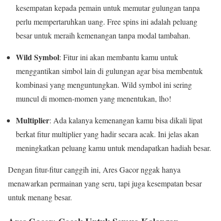
kesempatan kepada pemain untuk memutar gulungan tanpa
perlu mempertaruhkan uang. Free spins ini adalah peluang
besar untuk meraih kemenangan tanpa modal tambahan.
Wild Symbol
: Fitur ini akan membantu kamu untuk
menggantikan simbol lain di gulungan agar bisa membentuk
kombinasi yang menguntungkan. Wild symbol ini sering
muncul di momen-momen yang menentukan, lho!
Multiplier
: Ada kalanya kemenangan kamu bisa dikali lipat
berkat fitur multiplier yang hadir secara acak. Ini jelas akan
meningkatkan peluang kamu untuk mendapatkan hadiah besar.
Dengan fitur-fitur canggih ini, Ares Gacor nggak hanya
menawarkan permainan yang seru, tapi juga kesempatan besar
untuk menang besar.