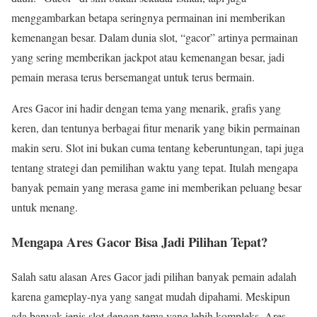
menggambarkan betapa seringnya permainan ini memberikan
kemenangan besar. Dalam dunia slot, “gacor” artinya permainan
yang sering memberikan jackpot atau kemenangan besar, jadi
pemain merasa terus bersemangat untuk terus bermain.
Ares Gacor ini hadir dengan tema yang menarik, grafis yang
keren, dan tentunya berbagai fitur menarik yang bikin permainan
makin seru. Slot ini bukan cuma tentang keberuntungan, tapi juga
tentang strategi dan pemilihan waktu yang tepat. Itulah mengapa
banyak pemain yang merasa game ini memberikan peluang besar
untuk menang.
Mengapa Ares Gacor Bisa Jadi Pilihan Tepat?
Salah satu alasan Ares Gacor jadi pilihan banyak pemain adalah
karena gameplay-nya yang sangat mudah dipahami. Meskipun
ada banyak jenis slot dengan tema yang lebih kompleks, Ares