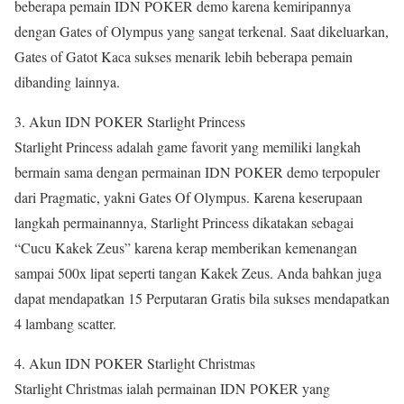
beberapa pemain IDN POKER demo karena kemiripannya
dengan Gates of Olympus yang sangat terkenal. Saat dikeluarkan,
Gates of Gatot Kaca sukses menarik lebih beberapa pemain
dibanding lainnya.
3. Akun IDN POKER Starlight Princess
Starlight Princess adalah game favorit yang memiliki langkah
bermain sama dengan permainan IDN POKER demo terpopuler
dari Pragmatic, yakni Gates Of Olympus. Karena keserupaan
langkah permainannya, Starlight Princess dikatakan sebagai
“Cucu Kakek Zeus” karena kerap memberikan kemenangan
sampai 500x lipat seperti tangan Kakek Zeus. Anda bahkan juga
dapat mendapatkan 15 Perputaran Gratis bila sukses mendapatkan
4 lambang scatter.
4. Akun IDN POKER Starlight Christmas
Starlight Christmas ialah permainan IDN POKER yang