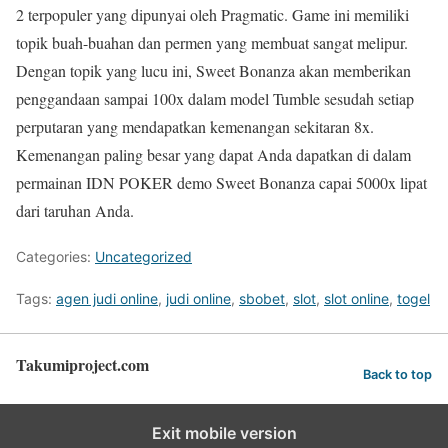
2 terpopuler yang dipunyai oleh Pragmatic. Game ini memiliki
topik buah-buahan dan permen yang membuat sangat melipur.
Dengan topik yang lucu ini, Sweet Bonanza akan memberikan
penggandaan sampai 100x dalam model Tumble sesudah setiap
perputaran yang mendapatkan kemenangan sekitaran 8x.
Kemenangan paling besar yang dapat Anda dapatkan di dalam
permainan IDN POKER demo Sweet Bonanza capai 5000x lipat
dari taruhan Anda.
Categories:
Uncategorized
Tags:
agen judi online
,
judi online
,
sbobet
,
slot
,
slot online
,
togel
Takumiproject.com
Back to top
Exit mobile version