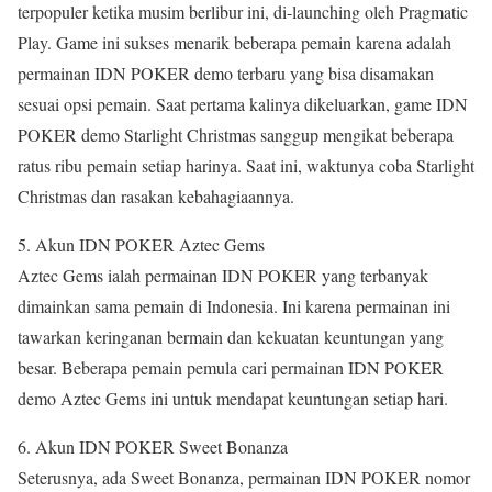
terpopuler ketika musim berlibur ini, di-launching oleh Pragmatic
Play. Game ini sukses menarik beberapa pemain karena adalah
permainan IDN POKER demo terbaru yang bisa disamakan
sesuai opsi pemain. Saat pertama kalinya dikeluarkan, game IDN
POKER demo Starlight Christmas sanggup mengikat beberapa
ratus ribu pemain setiap harinya. Saat ini, waktunya coba Starlight
Christmas dan rasakan kebahagiaannya.
5. Akun IDN POKER Aztec Gems
Aztec Gems ialah permainan IDN POKER yang terbanyak
dimainkan sama pemain di Indonesia. Ini karena permainan ini
tawarkan keringanan bermain dan kekuatan keuntungan yang
besar. Beberapa pemain pemula cari permainan IDN POKER
demo Aztec Gems ini untuk mendapat keuntungan setiap hari.
6. Akun IDN POKER Sweet Bonanza
Seterusnya, ada Sweet Bonanza, permainan IDN POKER nomor