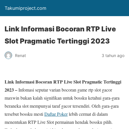
Takumiproject.com
Link Informasi Bocoran RTP Live
Slot Pragmatic Tertinggi 2023
Renat
3 tahun ago
Link Informasi Bocoran RTP Live Slot Pragmatic Tertinggi
2023 –
Infomasi seputar varian bocoran game rtp slot gacor
maxwin bukan kalah signifikan untuk bossku ketahui gara-gara
beraneka slot mempunyai taraf gacor tersendiri. Oleh gara-gara
tersebut bossku mesti
Daftar Poker
lebih cermat di dalam
menentukan RTP Live Slot permainan hendak bossku pilih.