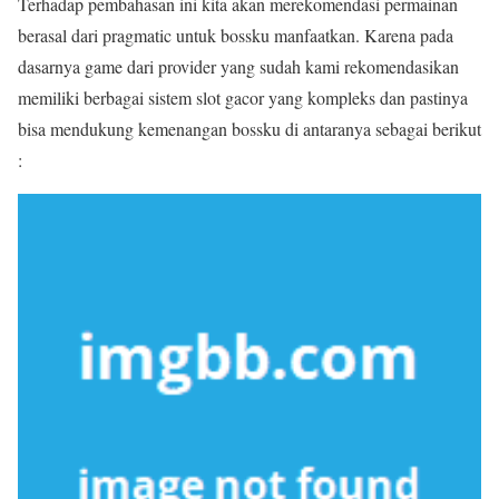
Terhadap pembahasan ini kita akan merekomendasi permainan
berasal dari pragmatic untuk bossku manfaatkan. Karena pada
dasarnya game dari provider yang sudah kami rekomendasikan
memiliki berbagai sistem slot gacor yang kompleks dan pastinya
bisa mendukung kemenangan bossku di antaranya sebagai berikut
: