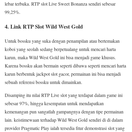
lebar terbuka. RTP slot Live Sweet Bonanza sendiri sebesar
99,25%.
4. Link RTP Slot Wild West Gold
Untuk bossku yang suka dengan penampilan atau bertemakan
koboi yang seolah sedang berpetualang untuk mencari harta
karun, maka Wild West Gold ini bisa menjadi game khusus.
Karena bossku akan bermain seperti dibawa seperti mencari harta
karun berbentuk jackpot slot gacor, permainan ini bisa menjadi
sebuah referensi bossku untuk dimainkan.
Disamping itu nilai RTP Live slot yang terdapat dalam game ini
sebesar 97%, hingga kesempatan untuk mendapatkan
kemenangan pun sangatlah gampangnya dengan tipe permainan
lain. keistimewaan terhadap Wild West Gold sendiri di di dalam
provider Pragmatic Play ialah tersedia fitur demonstrasi slot yang