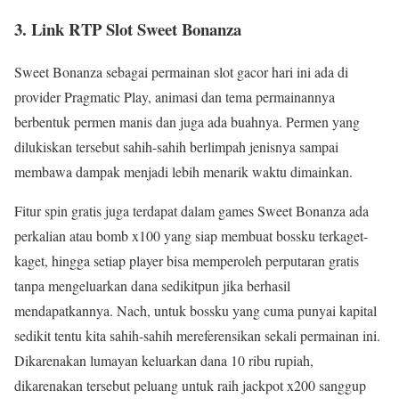
3. Link RTP Slot Sweet Bonanza
Sweet Bonanza sebagai permainan slot gacor hari ini ada di
provider Pragmatic Play, animasi dan tema permainannya
berbentuk permen manis dan juga ada buahnya. Permen yang
dilukiskan tersebut sahih-sahih berlimpah jenisnya sampai
membawa dampak menjadi lebih menarik waktu dimainkan.
Fitur spin gratis juga terdapat dalam games Sweet Bonanza ada
perkalian atau bomb x100 yang siap membuat bossku terkaget-
kaget, hingga setiap player bisa memperoleh perputaran gratis
tanpa mengeluarkan dana sedikitpun jika berhasil
mendapatkannya. Nach, untuk bossku yang cuma punyai kapital
sedikit tentu kita sahih-sahih mereferensikan sekali permainan ini.
Dikarenakan lumayan keluarkan dana 10 ribu rupiah,
dikarenakan tersebut peluang untuk raih jackpot x200 sanggup