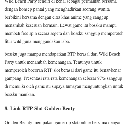
Wild Beach Party sendiri di kenal sebagai permainan bersama
dengan konsep pantai yang menghadirkan seorang wanita
berbikini bersama dengan citra khas anime yang sanggup
menambah keseruan bermain. Lewat game itu bossku mampu
membeli free spin secara segera dan bossku sanggup memperoleh
fitur wild guna menggandakan laba.
bossku juga mampu mendapatkan RTP berasal dari Wild Beach
Party untuk menambah kemenangan. Tentunya untuk
memperoleh bocoran RTP slot berasal dari game itu benar-benar
gampang. Presentasi rata-rata kemenangan sebesar 97% sanggup
di memiliki oleh game itu supaya lumayan menguntungkan untuk
bossku mainkan.
8. Link RTP Slot Golden Beaty
Golden Beauty merupakan game rtp slot online bersama dengan