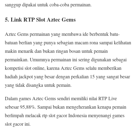
sanggup dipakai untuk coba-coba permainan.
5. Link RTP Slot Aztec Gems
Aztec Gems permainan yang membawa ide berbentuk batu-
batuan berlian yang punya sebagian macam rona sampai kelihatan
makin menarik dan bukan ringan bosan untuk pemain
permainkan. Umumnya permainan ini sering digunakan sebagai
kompetisi slot online, karena Aztec Gems selalu memberikan
hadiah jackpot yang besar dengan perkalian 15 yang sangat besar
yang tidak disangka untuk pemain.
Dalam games Aztec Gems sendiri memiliki nilai RTP Live
sebesar 95,88%. Sampai bukan mengeherankan kenapa pemain
berlimpah melacak rtp slot gacor Indonesia menyenangi games
slot gacor ini.