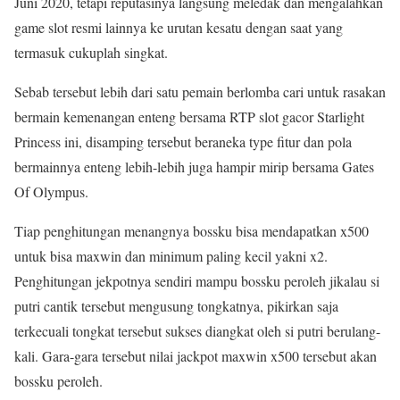
Juni 2020, tetapi reputasinya langsung meledak dan mengalahkan
game slot resmi lainnya ke urutan kesatu dengan saat yang
termasuk cukuplah singkat.
Sebab tersebut lebih dari satu pemain berlomba cari untuk rasakan
bermain kemenangan enteng bersama RTP slot gacor Starlight
Princess ini, disamping tersebut beraneka type fitur dan pola
bermainnya enteng lebih-lebih juga hampir mirip bersama Gates
Of Olympus.
Tiap penghitungan menangnya bossku bisa mendapatkan x500
untuk bisa maxwin dan minimum paling kecil yakni x2.
Penghitungan jekpotnya sendiri mampu bossku peroleh jikalau si
putri cantik tersebut mengusung tongkatnya, pikirkan saja
terkecuali tongkat tersebut sukses diangkat oleh si putri berulang-
kali. Gara-gara tersebut nilai jackpot maxwin x500 tersebut akan
bossku peroleh.