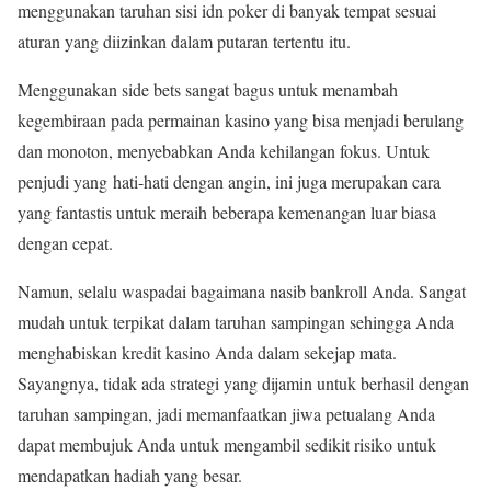
menggunakan taruhan sisi idn poker di banyak tempat sesuai
aturan yang diizinkan dalam putaran tertentu itu.
Menggunakan side bets sangat bagus untuk menambah
kegembiraan pada permainan kasino yang bisa menjadi berulang
dan monoton, menyebabkan Anda kehilangan fokus. Untuk
penjudi yang hati-hati dengan angin, ini juga merupakan cara
yang fantastis untuk meraih beberapa kemenangan luar biasa
dengan cepat.
Namun, selalu waspadai bagaimana nasib bankroll Anda. Sangat
mudah untuk terpikat dalam taruhan sampingan sehingga Anda
menghabiskan kredit kasino Anda dalam sekejap mata.
Sayangnya, tidak ada strategi yang dijamin untuk berhasil dengan
taruhan sampingan, jadi memanfaatkan jiwa petualang Anda
dapat membujuk Anda untuk mengambil sedikit risiko untuk
mendapatkan hadiah yang besar.