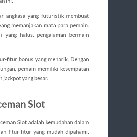
n ini.
ar angkasa yang futuristik membuat
yang memanjakan mata para pemain.
si yang halus, pengalaman bermain
tur-fitur bonus yang menarik. Dengan
lungan, pemain memiliki kesempatan
jackpot yang besar.
ceman Slot
aceman Slot adalah kemudahan dalam
an fitur-fitur yang mudah dipahami,