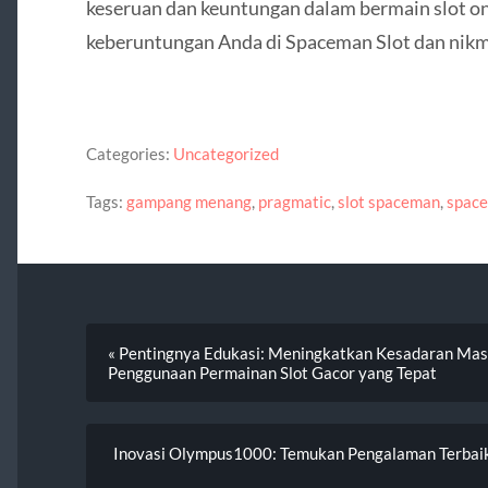
keseruan dan keuntungan dalam bermain slot on
keberuntungan Anda di Spaceman Slot dan nikma
Categories:
Uncategorized
Tags:
gampang menang
,
pragmatic
,
slot spaceman
,
spac
« Pentingnya Edukasi: Meningkatkan Kesadaran Masy
Penggunaan Permainan Slot Gacor yang Tepat
Inovasi Olympus1000: Temukan Pengalaman Terbaik