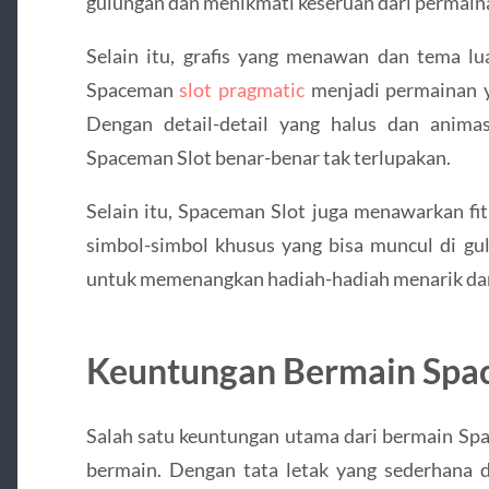
gulungan dan menikmati keseruan dari permaina
Selain itu, grafis yang menawan dan tema lu
Spaceman
slot pragmatic
menjadi permainan 
Dengan detail-detail yang halus dan anima
Spaceman Slot benar-benar tak terlupakan.
Selain itu, Spaceman Slot juga menawarkan fi
simbol-simbol khusus yang bisa muncul di gu
untuk memenangkan hadiah-hadiah menarik dan 
Keuntungan Bermain Spa
Salah satu keuntungan utama dari bermain Sp
bermain. Dengan tata letak yang sederhana d