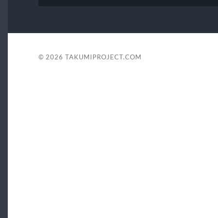
© 2026
TAKUMIPROJECT.COM