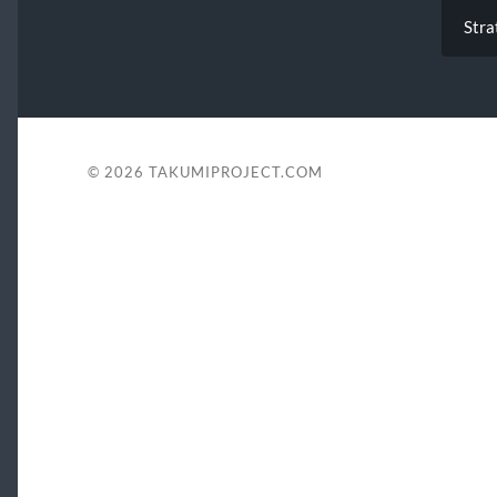
Stra
© 2026
TAKUMIPROJECT.COM