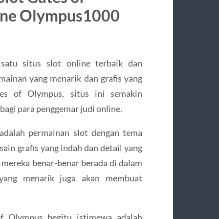
line Olympus1000
satu situs slot online terbaik dan
rmainan yang menarik dan grafis yang
es of Olympus, situs ini semakin
bagi para penggemar judi online.
adalah permainan slot dengan tema
ain grafis yang indah dan detail yang
 mereka benar-benar berada di dalam
us yang menarik juga akan membuat
f Olympus begitu istimewa adalah