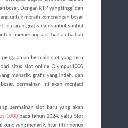
 besar. Dengan RTP yang tinggi dan
luang untuk meraih kemenangan besar
rti putaran gratis dan simbol-simbol
untuk memenangkan hadiah-hadiah
i pengalaman bermain slot yang seru
dari situs slot online Olympus1000
ang menarik, grafis yang indah, dan
besar, permainan ini akan menjadi
tang permainan slot baru yang akan
pus 1000
pada tahun 2024, yaitu Slot
 kuno yang menarik, fitur-fitur bonus