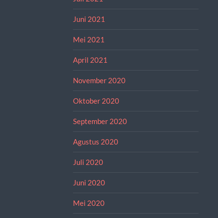
Juni 2021
Mei 2021
April 2021
November 2020
Oktober 2020
September 2020
Agustus 2020
Juli 2020
Juni 2020
Mei 2020