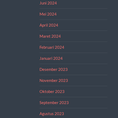
Juni 2024
Mei 2024
April 2024
Maret 2024
Februari 2024
Januari 2024
Desember 2023
November 2023
Oktober 2023
September 2023
Agustus 2023