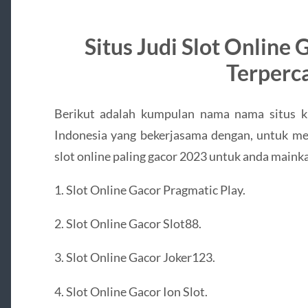
Situs Judi Slot Online
Terperc
Berikut adalah kumpulan nama nama situs khu
Indonesia yang bekerjasama dengan, untuk m
slot online paling gacor 2023 untuk anda maink
1. Slot Online Gacor Pragmatic Play.
2. Slot Online Gacor Slot88.
3. Slot Online Gacor Joker123.
4. Slot Online Gacor Ion Slot.