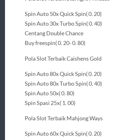
Spin Auto 50x Quick Spin( 0. 20)
Spin Auto 30x Turbo Spin( 0. 40)
Centang Double Chance
Buy freespin( 0. 20- 0. 80)
Pola Slot Terbaik Caishens Gold
Spin Auto 80x Quick Spin( 0. 20)
Spin Auto 80x Turbo Spin( 0. 40)
Spin Auto 50x( 0. 80)
Spin Spasi 25x( 1. 00)
Pola Slot Terbaik Mahjong Ways
Spin Auto 60x Quick Spin( 0. 20)