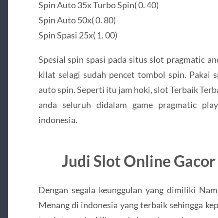
Spin Auto 35x Turbo Spin( 0. 40)
Spin Auto 50x( 0. 80)
Spin Spasi 25x( 1. 00)
Spesial spin spasi pada situs slot pragmatic a
kilat selagi sudah pencet tombol spin. Pakai 
auto spin. Seperti itu jam hoki, slot Terbaik Terb
anda seluruh didalam game pragmatic play
indonesia.
Judi Slot Online Gaco
Dengan segala keunggulan yang dimiliki Na
Menang di indonesia yang terbaik sehingga ke