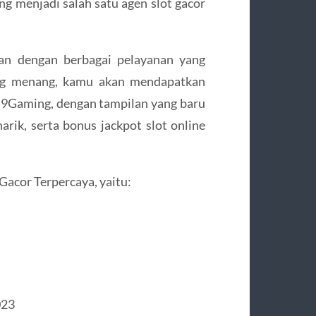
ng menjadi salah satu agen slot gacor
an dengan berbagai pelayanan yang
ring menang, kamu akan mendapatkan
u 9Gaming, dengan tampilan yang baru
rik, serta bonus jackpot slot online
 Gacor Terpercaya, yaitu:
023