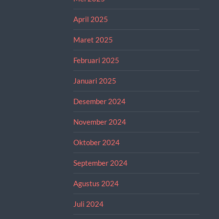
April 2025
Maret 2025
Februari 2025
Januari 2025
Desember 2024
November 2024
Oktober 2024
September 2024
Agustus 2024
Juli 2024