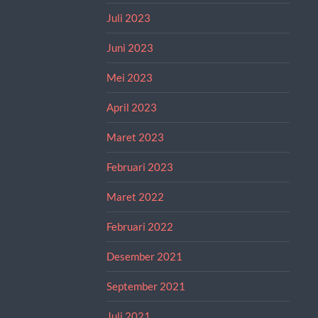
Juli 2023
Juni 2023
Mei 2023
April 2023
Maret 2023
Februari 2023
Maret 2022
Februari 2022
Desember 2021
September 2021
Juli 2021