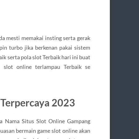
nda mesti memakai insting serta gerak
spin turbo jika berkenan pakai sistem
aik serta pola slot Terbaik hari ini buat
 slot online terlampau Terbaik se
r Terpercaya 2023
ma Nama Situs Slot Online Gampang
puasan bermain game slot online akan