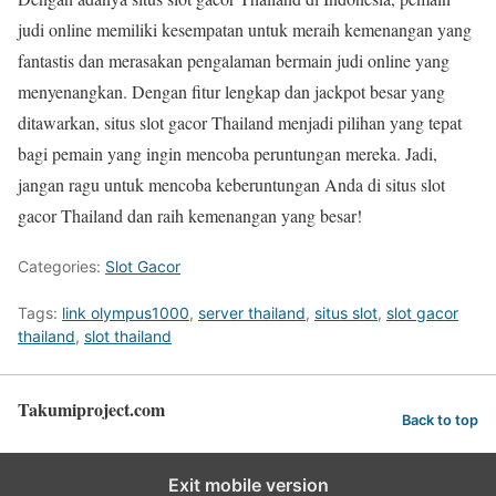
judi online memiliki kesempatan untuk meraih kemenangan yang
fantastis dan merasakan pengalaman bermain judi online yang
menyenangkan. Dengan fitur lengkap dan jackpot besar yang
ditawarkan, situs slot gacor Thailand menjadi pilihan yang tepat
bagi pemain yang ingin mencoba peruntungan mereka. Jadi,
jangan ragu untuk mencoba keberuntungan Anda di situs slot
gacor Thailand dan raih kemenangan yang besar!
Categories:
Slot Gacor
Tags:
link olympus1000
,
server thailand
,
situs slot
,
slot gacor
thailand
,
slot thailand
Takumiproject.com
Back to top
Exit mobile version