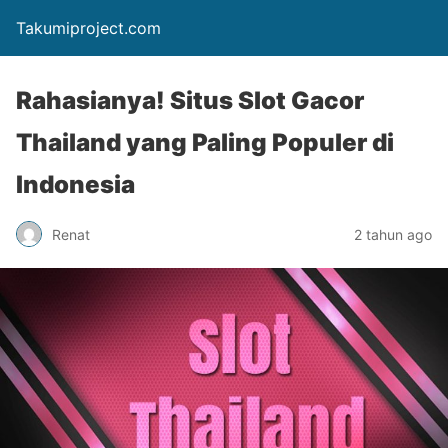
Takumiproject.com
Rahasianya! Situs Slot Gacor
Thailand yang Paling Populer di
Indonesia
Renat
2 tahun ago