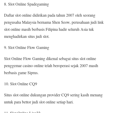
8. Slot Online Spadegaming
Daftar slot online didirikan pada tahun 2007 oleh seorang
pengusaha Malaysia bernama Shen Seow, perusahaan judi link
slot online masih berbasis Filipina hadir seluruh Asia tuk
menghadirkan situs judi slot.
9. Slot Online Flow Gaming
Slot Online Flow Gaming dikenal sebagai situs slot online
penggemar casino online telah beroperasi sejak 2007 masih
berbasis game Siprus.
10. Slot Online CQ9
Situs slot online dukungan provider CQ9 sering kasih menang
untuk para bettor judi slot online setiap hari.
11. Slot Online Live22