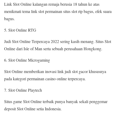
Link Slot Online kalangan remaja berusia 18 tahun ke atas
menikmati tema link slot permainan situs slot rtp bagus, efek suara
bagus.
5. Slot Online RTG
Judi Slot Online Terpercaya 2022 sering kasih menang. Situs Slot
Online dari Isle of Man serta sebuah perusahaan Hongkong.
6. Slot Online Microgaming
Slot Online memberikan inovasi link judi slot gacor khususnya
pada kategori permainan casino online terpercaya.
7. Slot Online Playtech
Situs game Slot Online terbaik punya banyak sekali penggemar
deposit Slot Online setia Indonesia.