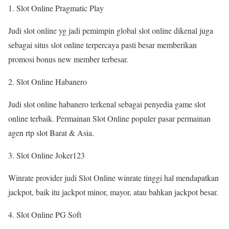
1. Slot Online Pragmatic Play
Judi slot online yg jadi pemimpin global slot online dikenal juga
sebagai situs slot online terpercaya pasti besar memberikan
promosi bonus new member terbesar.
2. Slot Online Habanero
Judi slot online habanero terkenal sebagai penyedia game slot
online terbaik. Permainan Slot Online populer pasar permainan
agen rtp slot Barat & Asia.
3. Slot Online Joker123
Winrate provider judi Slot Online winrate tinggi hal mendapatkan
jackpot, baik itu jackpot minor, mayor, atau bahkan jackpot besar.
4. Slot Online PG Soft