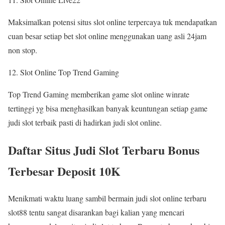
Maksimalkan potensi situs slot online terpercaya tuk mendapatkan
cuan besar setiap bet slot online menggunakan uang asli 24jam
non stop.
12. Slot Online Top Trend Gaming
Top Trend Gaming memberikan game slot online winrate
tertinggi yg bisa menghasilkan banyak keuntungan setiap game
judi slot terbaik pasti di hadirkan judi slot online.
Daftar Situs Judi Slot Terbaru Bonus
Terbesar Deposit 10K
Menikmati waktu luang sambil bermain judi slot online terbaru
slot88 tentu sangat disarankan bagi kalian yang mencari