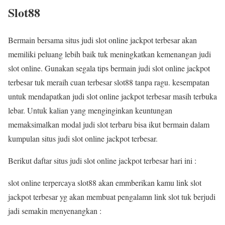
Slot88
Bermain bersama situs judi slot online jackpot terbesar akan
memiliki peluang lebih baik tuk meningkatkan kemenangan judi
slot online. Gunakan segala tips bermain judi slot online jackpot
terbesar tuk meraih cuan terbesar slot88 tanpa ragu. kesempatan
untuk mendapatkan judi slot online jackpot terbesar masih terbuka
lebar. Untuk kalian yang menginginkan keuntungan
memaksimalkan modal judi slot terbaru bisa ikut bermain dalam
kumpulan situs judi slot online jackpot terbesar.
Berikut daftar situs judi slot online jackpot terbesar hari ini :
slot online terpercaya slot88 akan emmberikan kamu link slot
jackpot terbesar yg akan membuat pengalamn link slot tuk berjudi
jadi semakin menyenangkan :