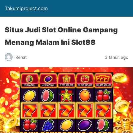
Takumiproject.com
Situs Judi Slot Online Gampang
Menang Malam Ini Slot88
Renat
3 tahun ago