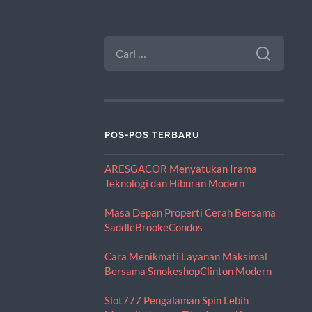
CARI
UNTUK:
POS-POS TERBARU
ARESGACOR Menyatukan Irama
Teknologi dan Hiburan Modern
Masa Depan Properti Cerah Bersama
SaddleBrookeCondos
Cara Menikmati Layanan Maksimal
Bersama SmokeshopClinton Modern
Slot777 Pengalaman Spin Lebih