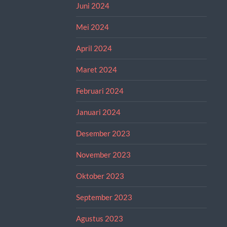
Juni 2024
Mei 2024
April 2024
Maret 2024
Februari 2024
Januari 2024
Desember 2023
November 2023
Oktober 2023
September 2023
Agustus 2023