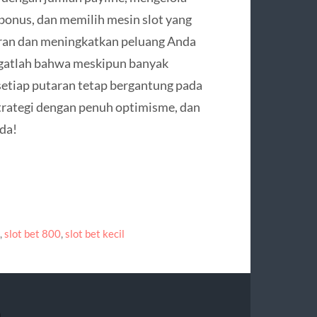
bonus, dan memilih mesin slot yang
ran dan meningkatkan peluang Anda
gatlah bahwa meskipun banyak
setiap putaran tetap bergantung pada
trategi dengan penuh optimisme, dan
da!
,
slot bet 800
,
slot bet kecil