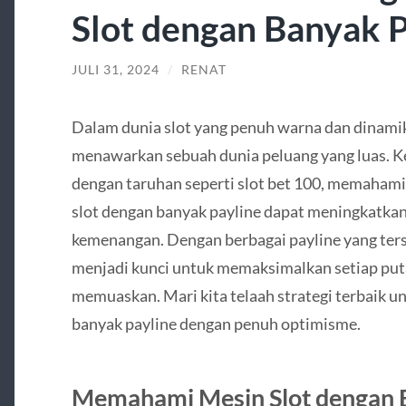
Slot dengan Banyak P
JULI 31, 2024
/
RENAT
Dalam dunia slot yang penuh warna dan dinamik
menawarkan sebuah dunia peluang yang luas. K
dengan taruhan seperti slot bet 100, memaham
slot dengan banyak payline dapat meningkatka
kemenangan. Dengan berbagai payline yang terse
menjadi kunci untuk memaksimalkan setiap put
memuaskan. Mari kita telaah strategi terbaik u
banyak payline dengan penuh optimisme.
Memahami Mesin Slot dengan 