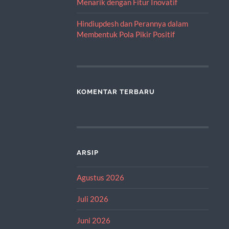
Menarik dengan Fitur Inovatif
Hindiupdesh dan Perannya dalam
Membentuk Pola Pikir Positif
KOMENTAR TERBARU
ARSIP
Agustus 2026
Juli 2026
Juni 2026