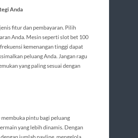
ategi Anda
nis fitur dan pembayaran. Pilih
aran Anda. Mesin seperti slot bet 100
frekuensi kemenangan tinggi dapat
aksimalkan peluang Anda. Jangan ragu
emukan yang paling sesuai dengan
e membuka pintu bagi peluang
ermain yang lebih dinamis. Dengan
dengan jumlah payline, mengelola