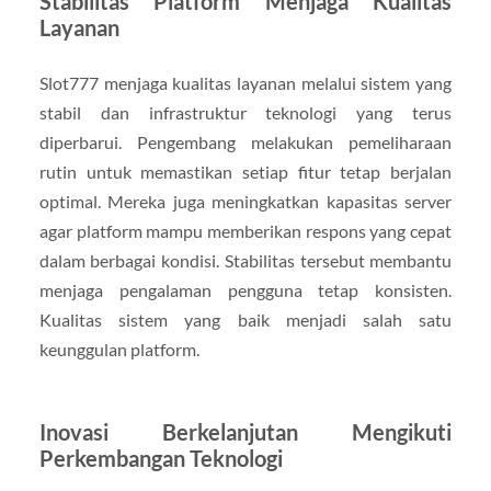
Stabilitas Platform Menjaga Kualitas
Layanan
Slot777 menjaga kualitas layanan melalui sistem yang
stabil dan infrastruktur teknologi yang terus
diperbarui. Pengembang melakukan pemeliharaan
rutin untuk memastikan setiap fitur tetap berjalan
optimal. Mereka juga meningkatkan kapasitas server
agar platform mampu memberikan respons yang cepat
dalam berbagai kondisi. Stabilitas tersebut membantu
menjaga pengalaman pengguna tetap konsisten.
Kualitas sistem yang baik menjadi salah satu
keunggulan platform.
Inovasi Berkelanjutan Mengikuti
Perkembangan Teknologi