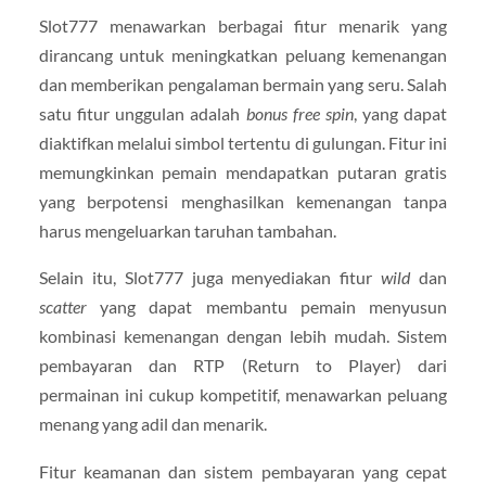
Slot777 menawarkan berbagai fitur menarik yang
dirancang untuk meningkatkan peluang kemenangan
dan memberikan pengalaman bermain yang seru. Salah
satu fitur unggulan adalah
bonus free spin
, yang dapat
diaktifkan melalui simbol tertentu di gulungan. Fitur ini
memungkinkan pemain mendapatkan putaran gratis
yang berpotensi menghasilkan kemenangan tanpa
harus mengeluarkan taruhan tambahan.
Selain itu, Slot777 juga menyediakan fitur
wild
dan
scatter
yang dapat membantu pemain menyusun
kombinasi kemenangan dengan lebih mudah. Sistem
pembayaran dan RTP (Return to Player) dari
permainan ini cukup kompetitif, menawarkan peluang
menang yang adil dan menarik.
Fitur keamanan dan sistem pembayaran yang cepat