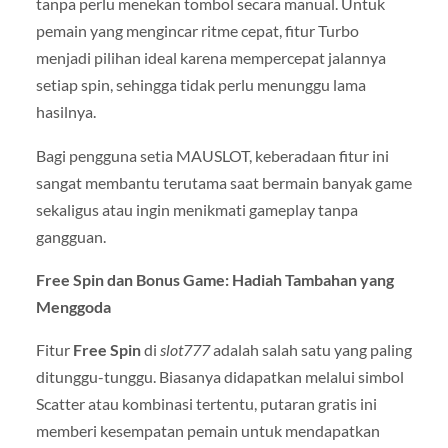
tanpa perlu menekan tombol secara manual. Untuk
pemain yang mengincar ritme cepat, fitur Turbo
menjadi pilihan ideal karena mempercepat jalannya
setiap spin, sehingga tidak perlu menunggu lama
hasilnya.
Bagi pengguna setia MAUSLOT, keberadaan fitur ini
sangat membantu terutama saat bermain banyak game
sekaligus atau ingin menikmati gameplay tanpa
gangguan.
Free Spin dan Bonus Game: Hadiah Tambahan yang
Menggoda
Fitur
Free Spin
di
slot777
adalah salah satu yang paling
ditunggu-tunggu. Biasanya didapatkan melalui simbol
Scatter atau kombinasi tertentu, putaran gratis ini
memberi kesempatan pemain untuk mendapatkan