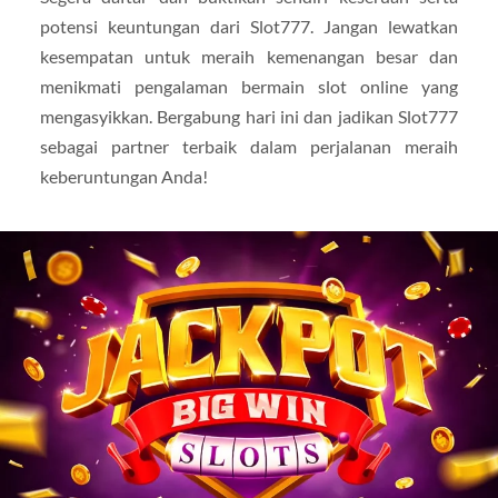
potensi keuntungan dari Slot777. Jangan lewatkan
kesempatan untuk meraih kemenangan besar dan
menikmati pengalaman bermain slot online yang
mengasyikkan. Bergabung hari ini dan jadikan Slot777
sebagai partner terbaik dalam perjalanan meraih
keberuntungan Anda!