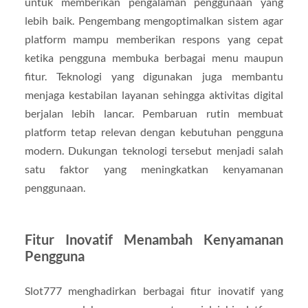
untuk memberikan pengalaman penggunaan yang
lebih baik. Pengembang mengoptimalkan sistem agar
platform mampu memberikan respons yang cepat
ketika pengguna membuka berbagai menu maupun
fitur. Teknologi yang digunakan juga membantu
menjaga kestabilan layanan sehingga aktivitas digital
berjalan lebih lancar. Pembaruan rutin membuat
platform tetap relevan dengan kebutuhan pengguna
modern. Dukungan teknologi tersebut menjadi salah
satu faktor yang meningkatkan kenyamanan
penggunaan.
Fitur Inovatif Menambah Kenyamanan
Pengguna
Slot777 menghadirkan berbagai fitur inovatif yang