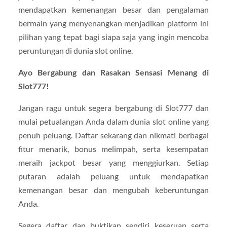
mendapatkan kemenangan besar dan pengalaman
bermain yang menyenangkan menjadikan platform ini
pilihan yang tepat bagi siapa saja yang ingin mencoba
peruntungan di dunia slot online.
Ayo Bergabung dan Rasakan Sensasi Menang di
Slot777!
Jangan ragu untuk segera bergabung di Slot777 dan
mulai petualangan Anda dalam dunia slot online yang
penuh peluang. Daftar sekarang dan nikmati berbagai
fitur menarik, bonus melimpah, serta kesempatan
meraih jackpot besar yang menggiurkan. Setiap
putaran adalah peluang untuk mendapatkan
kemenangan besar dan mengubah keberuntungan
Anda.
Segera daftar dan buktikan sendiri keseruan serta