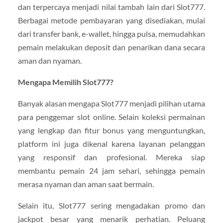
dan terpercaya menjadi nilai tambah lain dari Slot777.
Berbagai metode pembayaran yang disediakan, mulai
dari transfer bank, e-wallet, hingga pulsa, memudahkan
pemain melakukan deposit dan penarikan dana secara
aman dan nyaman.
Mengapa Memilih Slot777?
Banyak alasan mengapa Slot777 menjadi pilihan utama
para penggemar slot online. Selain koleksi permainan
yang lengkap dan fitur bonus yang menguntungkan,
platform ini juga dikenal karena layanan pelanggan
yang responsif dan profesional. Mereka siap
membantu pemain 24 jam sehari, sehingga pemain
merasa nyaman dan aman saat bermain.
Selain itu, Slot777 sering mengadakan promo dan
jackpot besar yang menarik perhatian. Peluang