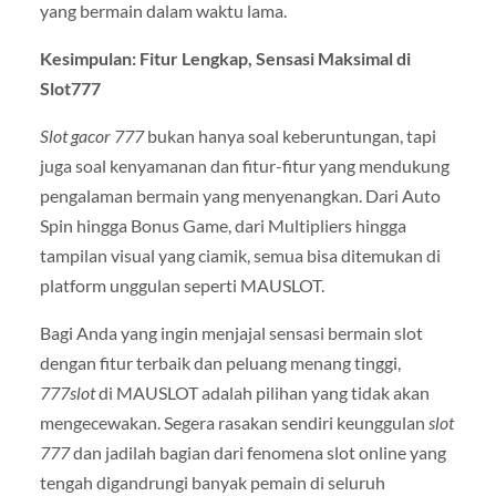
yang bermain dalam waktu lama.
Kesimpulan: Fitur Lengkap, Sensasi Maksimal di
Slot777
Slot gacor 777
bukan hanya soal keberuntungan, tapi
juga soal kenyamanan dan fitur-fitur yang mendukung
pengalaman bermain yang menyenangkan. Dari Auto
Spin hingga Bonus Game, dari Multipliers hingga
tampilan visual yang ciamik, semua bisa ditemukan di
platform unggulan seperti MAUSLOT.
Bagi Anda yang ingin menjajal sensasi bermain slot
dengan fitur terbaik dan peluang menang tinggi,
777slot
di MAUSLOT adalah pilihan yang tidak akan
mengecewakan. Segera rasakan sendiri keunggulan
slot
777
dan jadilah bagian dari fenomena slot online yang
tengah digandrungi banyak pemain di seluruh