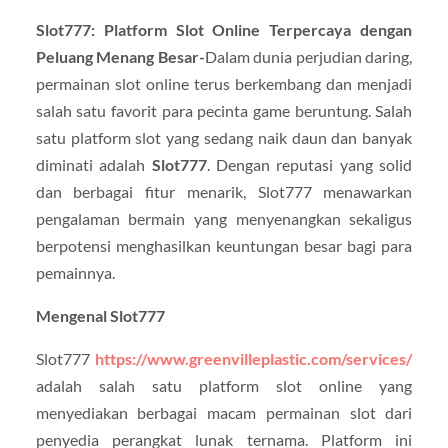
Slot777: Platform Slot Online Terpercaya dengan
Peluang Menang Besar-
Dalam dunia perjudian daring,
permainan slot online terus berkembang dan menjadi
salah satu favorit para pecinta game beruntung. Salah
satu platform slot yang sedang naik daun dan banyak
diminati adalah
Slot777
. Dengan reputasi yang solid
dan berbagai fitur menarik, Slot777 menawarkan
pengalaman bermain yang menyenangkan sekaligus
berpotensi menghasilkan keuntungan besar bagi para
pemainnya.
Mengenal Slot777
Slot777
https://www.greenvilleplastic.com/services/
adalah salah satu platform slot online yang
menyediakan berbagai macam permainan slot dari
penyedia perangkat lunak ternama. Platform ini