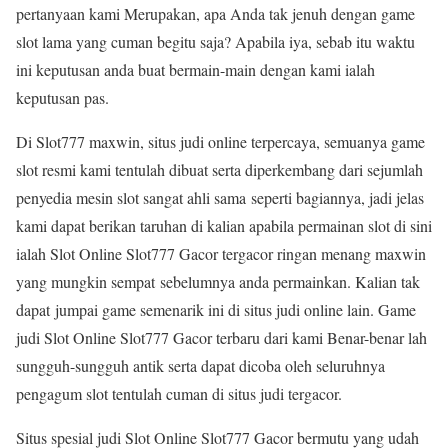
pertanyaan kami Merupakan, apa Anda tak jenuh dengan game
slot lama yang cuman begitu saja? Apabila iya, sebab itu waktu
ini keputusan anda buat bermain-main dengan kami ialah
keputusan pas.
Di Slot777 maxwin, situs judi online terpercaya, semuanya game
slot resmi kami tentulah dibuat serta diperkembang dari sejumlah
penyedia mesin slot sangat ahli sama seperti bagiannya, jadi jelas
kami dapat berikan taruhan di kalian apabila permainan slot di sini
ialah Slot Online Slot777 Gacor tergacor ringan menang maxwin
yang mungkin sempat sebelumnya anda permainkan. Kalian tak
dapat jumpai game semenarik ini di situs judi online lain. Game
judi Slot Online Slot777 Gacor terbaru dari kami Benar-benar lah
sungguh-sungguh antik serta dapat dicoba oleh seluruhnya
pengagum slot tentulah cuman di situs judi tergacor.
Situs spesial judi Slot Online Slot777 Gacor bermutu yang udah