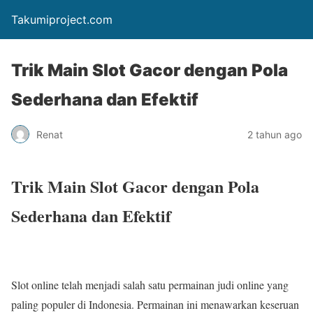
Takumiproject.com
Trik Main Slot Gacor dengan Pola
Sederhana dan Efektif
Renat
2 tahun ago
Trik Main Slot Gacor dengan Pola
Sederhana dan Efektif
Slot online telah menjadi salah satu permainan judi online yang
paling populer di Indonesia. Permainan ini menawarkan keseruan