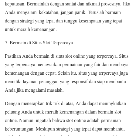
keputusan. Bermainlah dengan santai dan nikmati prosesnya. Jika
Anda mengalami kekalahan, jangan panik. Teruslah bermain
dengan strategi yang tepat dan tunggu kesempatan yang tepat
untuk meraih kemenangan.
7. Bermain di Situs Slot Terpercaya
Pastikan Anda bermain di situs slot online yang terpercaya. Situs
yang terpercaya menawarkan permainan yang fair dan membayar
kemenangan dengan cepat. Selain itu, situs yang terpercaya juga
memiliki layanan pelanggan yang responsif dan siap membantu
Anda jika mengalami masalah.
Dengan menerapkan trik-trik di atas, Anda dapat meningkatkan
peluang Anda untuk meraih kemenangan dalam bermain slot
online. Namun, ingatlah bahwa slot online adalah permainan
keberuntungan. Meskipun strategi yang tepat dapat membantu,