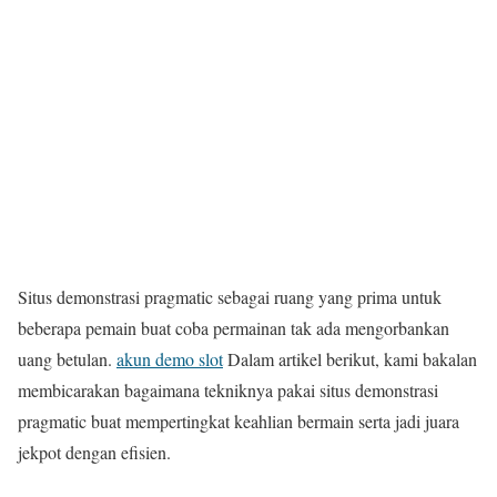
Situs demonstrasi pragmatic sebagai ruang yang prima untuk
beberapa pemain buat coba permainan tak ada mengorbankan
uang betulan.
akun demo slot
Dalam artikel berikut, kami bakalan
membicarakan bagaimana tekniknya pakai situs demonstrasi
pragmatic buat mempertingkat keahlian bermain serta jadi juara
jekpot dengan efisien.